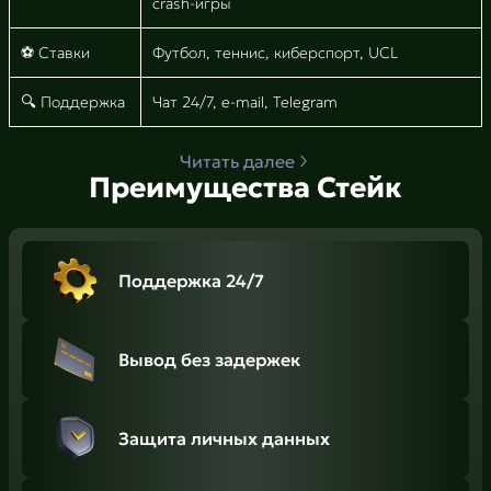
crash-игры
⚽ Ставки
Футбол, теннис, киберспорт, UCL
🔍 Поддержка
Чат 24/7, e-mail, Telegram
Читать далее
Преимущества Стейк
Поддержка 24/7
Вывод без задержек
Защита личных данных