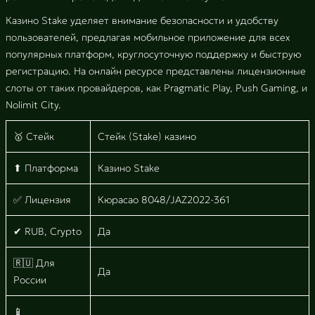
Казино Stake уделяет внимание безопасности и удобству
пользователей, предлагая мобильное приложение для всех
популярных платформ, круглосуточную поддержку и быструю
регистрацию. На онлайн ресурсе представлены лицензионные
слоты от таких провайдеров, как Pragmatic Play, Push Gaming, и
Nolimit City.
🥇 Стейк
Стейк (Stake) казино
⬆ Платформа
Казино Stake
✅ Лицензия
Кюрасао 8048/JAZ2022-361
✔ RUB, Crypto
Да
🇷🇺 Для
Да
России
📱